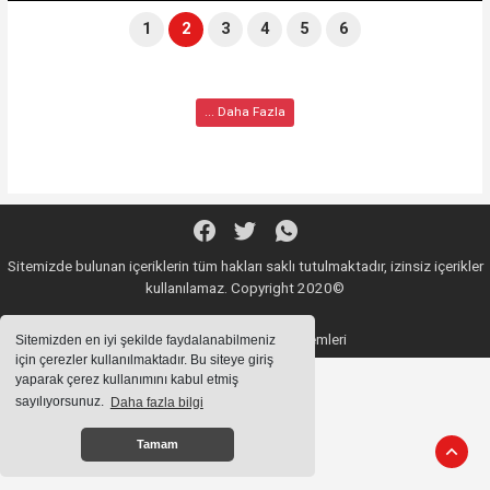
1
2
3
4
5
6
... Daha Fazla
Sitemizde bulunan içeriklerin tüm hakları saklı tutulmaktadır, izinsiz içerikler
kullanılamaz. Copyright 2020©
Haber Yazılımı:
Haber Sistemleri
Sitemizden en iyi şekilde faydalanabilmeniz
için çerezler kullanılmaktadır. Bu siteye giriş
yaparak çerez kullanımını kabul etmiş
sayılıyorsunuz.
Daha fazla bilgi
Tamam