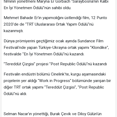
filminin yönetmeni Maryna Er Gorbach "Saraybosna'nın Kalbi
En İyi Yönetmen Ödülü"nün sahibi oldu.
Mehmet Bahadır Er'in yapımcılığını üstlendiği film, 12 Punto
2020'de de "TRT Uluslararası Ortak Yapım Ödülü"nü
kazanmıştı.
Dünya prömiyerini geçtiğimiz ocak ayında Sundance Film
Festivali'nde yapan Türkiye-Ukrayna ortak yapımı "Klondike",
festivalde "En İyi Yönetmen Ödülü"nü kazandı.
"Tereddüt Çizgisi" projesi "Post Republic Ödülü"nü kazandı
Festivalin endüstri bölümü Cinelink'te, kurgu aşamasındaki
projelerin yer aldığı "Work in Progress" bölümünde yarışan bir
diğer TRT ortak yapımı "Tereddüt Çizgisi", "Post Republic
Ödülü"nü aldı.
Selman Nacar'ın yönettiği, Burak Çevik ve Diloy Gülün'ün