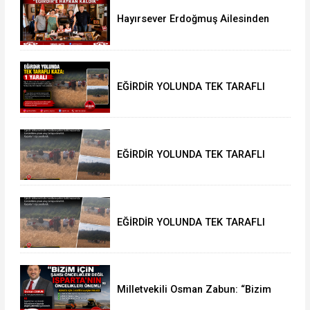
Hayırsever Erdoğmuş Ailesinden
Başkan Mustafa Özer’e Ziyaret:
“Eğirdir’e Hayran Kaldık”
EĞİRDİR YOLUNDA TEK TARAFLI
KAZA: 1 YARALI
EĞİRDİR YOLUNDA TEK TARAFLI
KAZA: 1 YARALI
EĞİRDİR YOLUNDA TEK TARAFLI
KAZA: 1 YARALI
Milletvekili Osman Zabun: “Bizim
için şahsi öncelikler değil