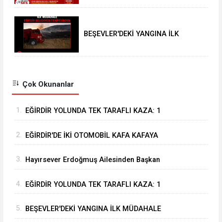
Isparta’nın öncelikleri önemli
BEŞEVLER'DEKİ YANGINA İLK
MÜDAHALE EĞİRDİR BELEDİYESİ
İTFAİYESİNDEN
Çok Okunanlar
1.
EĞİRDİR YOLUNDA TEK TARAFLI KAZA: 1
YARALI
2.
EĞİRDİR'DE İKİ OTOMOBİL KAFA KAFAYA
ÇARPIŞTI: 4 YARALI
3.
Hayırsever Erdoğmuş Ailesinden Başkan
Mustafa Özer’e Ziyaret: “Eğirdir’e Hayran
4.
EĞİRDİR YOLUNDA TEK TARAFLI KAZA: 1
Kaldık”
YARALI
5.
BEŞEVLER'DEKİ YANGINA İLK MÜDAHALE