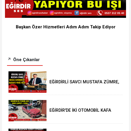
Başkan Özer Hizmetleri Adım Adım Takip Ediyor
Öne Çıkanlar
EĞİRDİRLİ SAVCI MUSTAFA ZÜMRE,
DENİZLİ CUMHURİYET BAŞSAVCI
VEKİLİ OLDU
EĞİRDİR'DE İKİ OTOMOBİL KAFA
KAFAYA ÇARPIŞTI: 4 YARALI