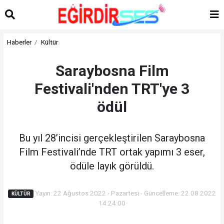
Haberler
Kültür
Saraybosna Film
Festivali'nden TRT'ye 3
ödül
Bu yıl 28’incisi gerçekleştirilen Saraybosna
Film Festivali’nde TRT ortak yapımı 3 eser,
ödüle layık görüldü.
Yayın: 22 Ağustos 2022 - Pazartesi - Güncelleme: 22.08.2022
KÜLTÜR
14:24:00