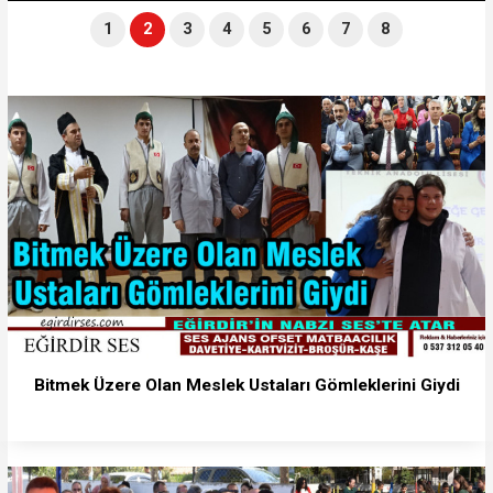
1
2
3
4
5
6
7
8
Bitmek Üzere Olan Meslek Ustaları Gömleklerini Giydi