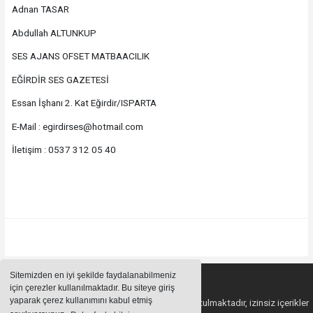
Adnan TASAR
Abdullah ALTUNKUP
SES AJANS OFSET MATBAACILIK
EĞİRDİR SES GAZETESİ
Essan İşhanı 2. Kat Eğirdir/ISPARTA
E-Mail : egirdirses@hotmail.com
İletişim : 0537 312 05 40
Sitemizden en iyi şekilde faydalanabilmeniz
için çerezler kullanılmaktadır. Bu siteye giriş
yaparak çerez kullanımını kabul etmiş
Sitemizde bulunan içeriklerin tüm hakları saklı tutulmaktadır, izinsiz içerikler