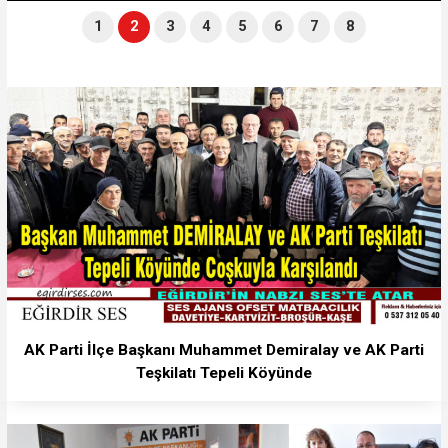
1
2
3
4
5
6
7
8
AK Parti İlçe Başkanı Muhammet Demiralay ve AK Parti
Teşkilatı Tepeli Köyünde