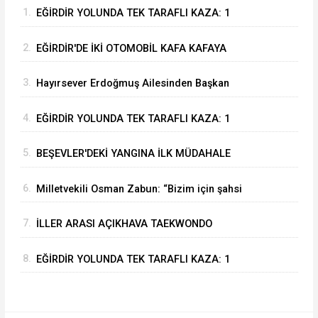
1.
EĞİRDİR YOLUNDA TEK TARAFLI KAZA: 1
YARALI
2.
EĞİRDİR'DE İKİ OTOMOBİL KAFA KAFAYA
ÇARPIŞTI: 4 YARALI
3.
Hayırsever Erdoğmuş Ailesinden Başkan
Mustafa Özer’e Ziyaret: “Eğirdir’e Hayran
4.
EĞİRDİR YOLUNDA TEK TARAFLI KAZA: 1
Kaldık”
YARALI
5.
BEŞEVLER'DEKİ YANGINA İLK MÜDAHALE
EĞİRDİR BELEDİYESİ İTFAİYESİNDEN
6.
Milletvekili Osman Zabun: “Bizim için şahsi
öncelikler değil Isparta’nın öncelikleri önemli
7.
İLLER ARASI AÇIKHAVA TAEKWONDO
ŞAMPİYONASI EĞİRDİR’DE SONA ERDİ
8.
EĞİRDİR YOLUNDA TEK TARAFLI KAZA: 1
YARALI