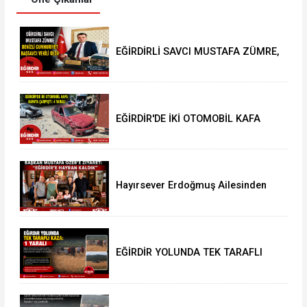
EĞİRDİRLİ SAVCI MUSTAFA ZÜMRE,
DENİZLİ CUMHURİYET BAŞSAVCI
VEKİLİ OLDU
EĞİRDİR'DE İKİ OTOMOBİL KAFA
KAFAYA ÇARPIŞTI: 4 YARALI
Hayırsever Erdoğmuş Ailesinden
Başkan Mustafa Özer’e Ziyaret:
“Eğirdir’e Hayran Kaldık”
EĞİRDİR YOLUNDA TEK TARAFLI
KAZA: 1 YARALI