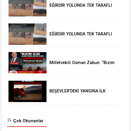
EĞİRDİR YOLUNDA TEK TARAFLI
KAZA: 1 YARALI
EĞİRDİR YOLUNDA TEK TARAFLI
KAZA: 1 YARALI
Milletvekili Osman Zabun: “Bizim
için şahsi öncelikler değil
Isparta’nın öncelikleri önemli
BEŞEVLER'DEKİ YANGINA İLK
MÜDAHALE EĞİRDİR BELEDİYESİ
İTFAİYESİNDEN
Çok Okunanlar