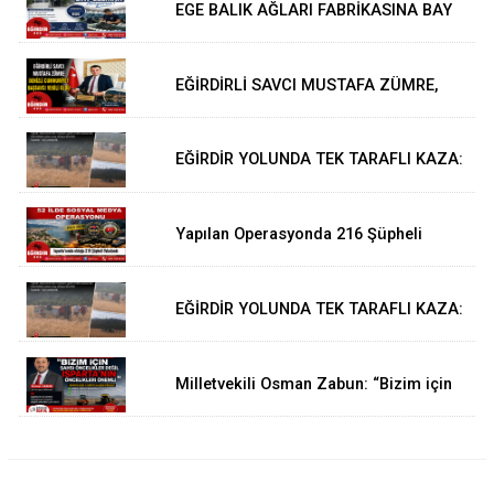
EGE BALIK AĞLARI FABRİKASINA BAY
ELEMAN ARANIYOR
EĞİRDİRLİ SAVCI MUSTAFA ZÜMRE,
DENİZLİ CUMHURİYET BAŞSAVCI
VEKİLİ OLDU
EĞİRDİR YOLUNDA TEK TARAFLI KAZA:
1 YARALI
Yapılan Operasyonda 216 Şüpheli
Yakalandı
EĞİRDİR YOLUNDA TEK TARAFLI KAZA:
1 YARALI
Milletvekili Osman Zabun: “Bizim için
şahsi öncelikler değil Isparta’nın
öncelikleri önemli