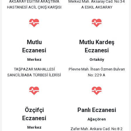
AKSARAY EĞİTİM ARAŞTIMA
Merkez Mah. Aksaray Cad. No:34
HASTANESİ ACİL ÇIKIŞ KARŞISI
A ESKIL AKSARAY
Mutlu
Mutlu Kardeş
Eczanesi
Eczanesi
Merkez
Ortaköy
TAŞPAZAR MAHALLESİ
Plevne Mah. İhsan Özmen Bulvarı
SANCİLİBABA TÜRBESİ İLERİSİ
No: 229 A
Özçifçi
Panlı Eczanesi
Eczanesi
Ağaçören
Merkez
Zafer Mah. Ankara Cad. No:8 2