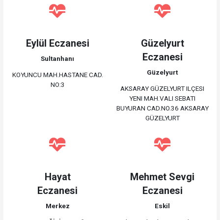
Eylül Eczanesi
Güzelyurt
Eczanesi
Sultanhanı
Güzelyurt
KOYUNCU MAH.HASTANE CAD.
NO:3
AKSARAY GÜZELYURT ILÇESI
YENI MAH.VALI SEBATI
BUYURAN CAD.NO.36 AKSARAY
GÜZELYURT
Hayat
Mehmet Sevgi
Eczanesi
Eczanesi
Merkez
Eskil