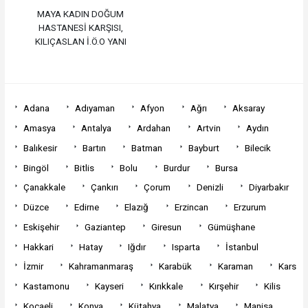
MAYA KADIN DOĞUM
HASTANESİ KARŞISI,
KILIÇASLAN İ.Ö.O YANI
Adana
Adıyaman
Afyon
Ağrı
Aksaray
Amasya
Antalya
Ardahan
Artvin
Aydın
Balıkesir
Bartın
Batman
Bayburt
Bilecik
Bingöl
Bitlis
Bolu
Burdur
Bursa
Çanakkale
Çankırı
Çorum
Denizli
Diyarbakır
Düzce
Edirne
Elazığ
Erzincan
Erzurum
Eskişehir
Gaziantep
Giresun
Gümüşhane
Hakkari
Hatay
Iğdır
Isparta
İstanbul
İzmir
Kahramanmaraş
Karabük
Karaman
Kars
Kastamonu
Kayseri
Kırıkkale
Kırşehir
Kilis
Kocaeli
Konya
Kütahya
Malatya
Manisa