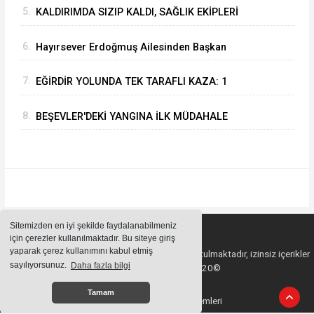
5.
KALDIRIMDA SIZIP KALDI, SAĞLIK EKİPLERİ
UYANDIRDI: İLK İSTEĞİ AĞRI KESİCİ OLDU
6.
Hayırsever Erdoğmuş Ailesinden Başkan
Mustafa Özer’e Ziyaret: “Eğirdir’e Hayran
7.
EĞİRDİR YOLUNDA TEK TARAFLI KAZA: 1
Kaldık”
YARALI
8.
BEŞEVLER'DEKİ YANGINA İLK MÜDAHALE
EĞİRDİR BELEDİYESİ İTFAİYESİNDEN
Sitemizden en iyi şekilde faydalanabilmeniz
için çerezler kullanılmaktadır. Bu siteye giriş
yaparak çerez kullanımını kabul etmiş
Sitemizde bulunan içeriklerin tüm hakları saklı tutulmaktadır, izinsiz içerikler
sayılıyorsunuz.
Daha fazla bilgi
kullanılamaz. Copyright 2020©
Tamam
Haber Yazılımı:
Haber Sistemleri