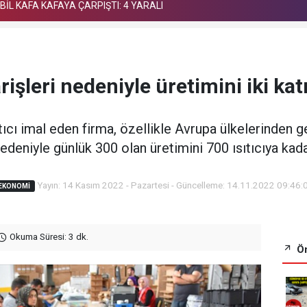
OBİL KAFA KAFAYA ÇARPIŞTI: 4 YARALI
parişleri nedeniyle üretimini iki kat
ıtıcı imal eden firma, özellikle Avrupa ülkelerinden g
edeniyle günlük 300 olan üretimini 700 ısıtıcıya kad
Yayın: 14 Kasım 2022 - Pazartesi - Güncelleme: 14.11.2022 09:46:
EKONOMI
Okuma Süresi: 3 dk.
Ön