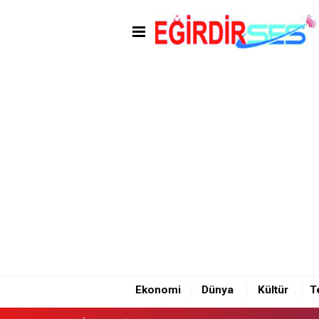
14:40 - EĞİRDİR'DE İKİ OTOM
Ekonomi
Dünya
Kültür
T
14:40 - EĞİRDİR'DE İKİ OTOM