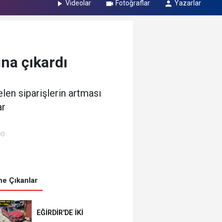
Videolar
Fotoğraflar
Yazarlar
ına çıkardı
elen siparişlerin artması
ar
00
e Çıkanlar
EĞİRDİR'DE İKİ
OTOMOBİL KAFA