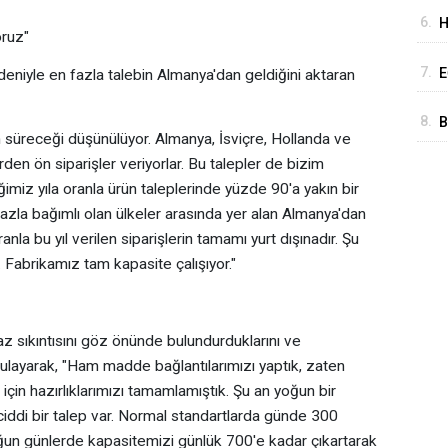
E
6.
H
A
oruz"
B
7.
E
eniyle en fazla talebin Almanya'dan geldiğini aktaran
“
K
8.
B
n süreceği düşünülüyor. Almanya, İsviçre, Hollanda ve
M
rden ön siparişler veriyorlar. Bu talepler de bizim
İ
ğimiz yıla oranla ürün taleplerinde yüzde 90'a yakın bir
 fazla bağımlı olan ülkeler arasında yer alan Almanya'dan
anla bu yıl verilen siparişlerin tamamı yurt dışınadır. Şu
 Fabrikamız tam kapasite çalışıyor."
z sıkıntısını göz önünde bulundurduklarını ve
urgulayarak, "Ham madde bağlantılarımızı yaptık, zaten
z için hazırlıklarımızı tamamlamıştık. Şu an yoğun bir
 ciddi bir talep var. Normal standartlarda günde 300
 yoğun günlerde kapasitemizi günlük 700'e kadar çıkartarak