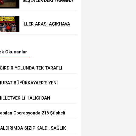
BEŞEVLER'DEKİ YANGINA
İLK MÜDAHALE EĞİRDİR
BELEDİYESİ
İTFAİYESİNDEN
İLLER ARASI AÇIKHAVA
TAEKWONDO
ŞAMPİYONASI
EĞİRDİR’DE SONA ERDİ
k Okunanlar
ĞİRDİR YOLUNDA TEK TARAFLI
AZA: 1 YARALI
URAT BÜYÜKKAYAER'E YENİ
ÖREV
İLLETVEKİLİ HALICI'DAN
AYANIŞMA KAMPANYASINA BİR
apılan Operasyonda 216 Şüpheli
AAŞLIK DESTEK
akalandı
ALDIRIMDA SIZIP KALDI, SAĞLIK