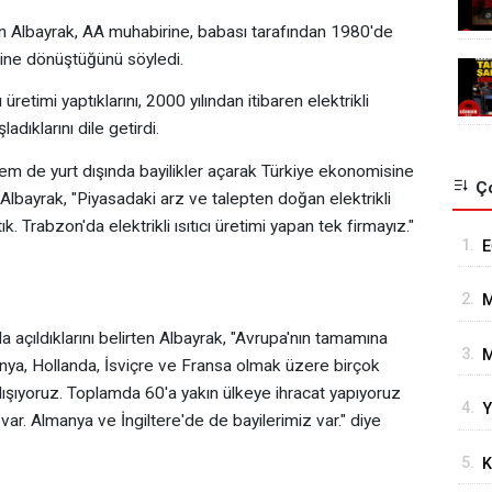
n Albayrak, AA muhabirine, babası tarafından 1980'de
aline dönüştüğünü söyledi.
rı üretimi yaptıklarını, 2000 yılından itibaren elektrikli
ladıklarını dile getirdi.
hem de yurt dışında bayilikler açarak Türkiye ekonomisine
Ço
 Albayrak, "Piyasadaki arz ve talepten doğan elektrikli
tık. Trabzon'da elektrikli ısıtıcı üretimi yapan tek firmayız."
1.
E
K
2.
M
G
a açıldıklarını belirten Albayrak, "Avrupa'nın tamamına
3.
M
nya, Hollanda, İsviçre ve Fransa olmak üzere birçok
D
lışıyoruz. Toplamda 60'a yakın ülkeye ihracat yapıyoruz
4.
Y
M
var. Almanya ve İngiltere'de de bayilerimiz var." diye
Y
5.
K