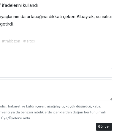
 ifadelerini kullandı.
yaçlarının da artacağına dikkati çeken Albayrak, su ısıtıcı
getirdi.
#trabbzon
#ısıtıcı
edici, hakaret ve küfür içeren, aşağılayıcı, küçük düşürücü, kaba,
 verici ya da benzeri niteliklerde içeriklerden doğan her türlü mali,
 Üye/Üyeler’e aittir.
Gönder