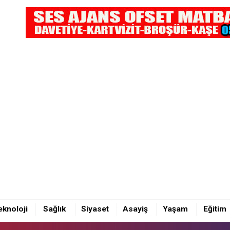
OBİL KAFA KAFAYA ÇARPIŞTI: 4 YARALI
eknoloji
Sağlık
Siyaset
Asayiş
Yaşam
Eğitim
OBİL KAFA KAFAYA ÇARPIŞTI: 4 YARALI