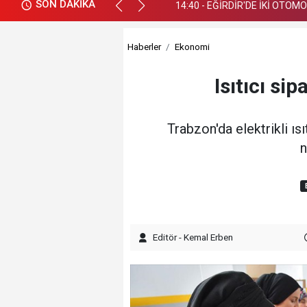
SON DAKİKA
14:40 - EĞİRDİR'DE İKİ OTOM
Haberler
Ekonomi
Isıtıcı si
Trabzon'da elektrikli ıs
n
Editör - Kemal Erben