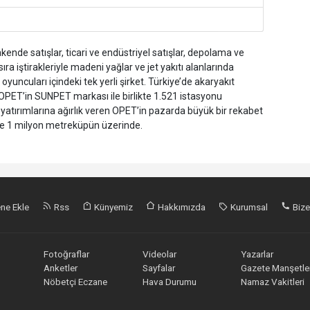
ende satışlar, ticari ve endüstriyel satışlar, depolama ve
sıra iştirakleriyle madeni yağlar ve jet yakıtı alanlarında
yuncuları içindeki tek yerli şirket. Türkiye’de akaryakıt
 OPET’in SUNPET markası ile birlikte 1.521 istasyonu
yatırımlarına ağırlık veren OPET’in pazarda büyük bir rekabet
se 1 milyon metreküpün üzerinde.
ne Ekle
Rss
Künyemiz
Hakkımızda
Kurumsal
Bize
Fotoğraflar
Videolar
Yazarlar
Anketler
Sayfalar
Gazete Manşetler
Nöbetçi Eczane
Hava Durumu
Namaz Vakitleri