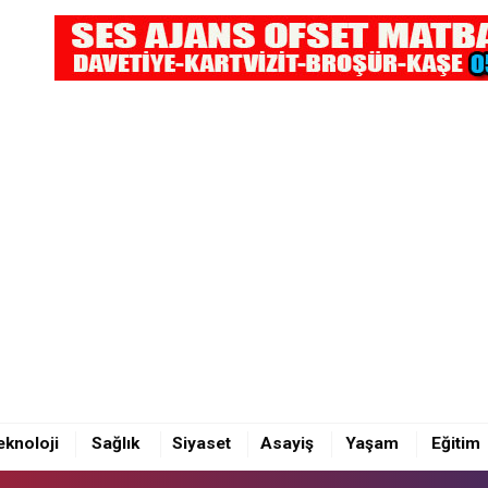
STAFA ZÜMRE, DENİZLİ CUMHURİYET BAŞSAVCI VEKİLİ OLDU
eknoloji
Sağlık
Siyaset
Asayiş
Yaşam
Eğitim
STAFA ZÜMRE, DENİZLİ CUMHURİYET BAŞSAVCI VEKİLİ OLDU