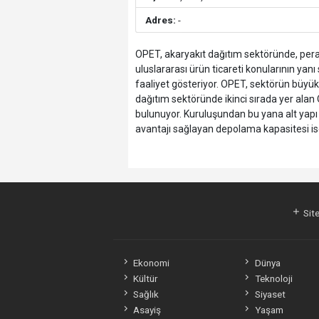
Adres:
-
OPET, akaryakıt dağıtım sektöründe, perak
uluslararası ürün ticareti konularının yanı 
faaliyet gösteriyor. OPET, sektörün büyük o
dağıtım sektöründe ikinci sırada yer alan
bulunuyor. Kuruluşundan bu yana alt yapı 
avantajı sağlayan depolama kapasitesi i
Site
Ekonomi
Dünya
Kültür
Teknoloji
Sağlık
Siyaset
Asayiş
Yaşam