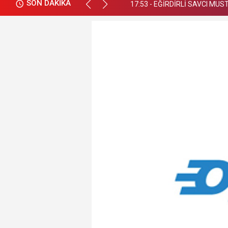
SON DAKİKA
17:53 - EĞİRDİRLİ SAVCI MU