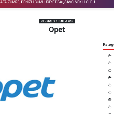
STAFA ZÜMRE, DENİZLİ CUMHURİYET BAŞSAVCI VEKİLİ OLDU
OTOMOTIV / RENT A CAR
Opet
Katego