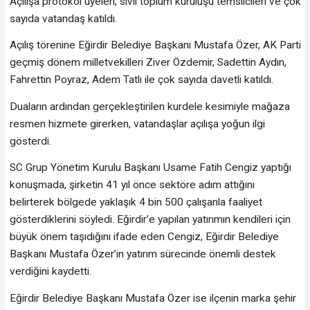
Açılışa protokol üyeleri, sivil toplum kuruluşu temsilcileri ve çok
sayıda vatandaş katıldı.
Açılış törenine Eğirdir Belediye Başkanı Mustafa Özer, AK Parti
geçmiş dönem milletvekilleri Ziver Özdemir, Sadettin Aydın,
Fahrettin Poyraz, Adem Tatlı ile çok sayıda davetli katıldı.
Duaların ardından gerçekleştirilen kurdele kesimiyle mağaza
resmen hizmete girerken, vatandaşlar açılışa yoğun ilgi
gösterdi.
SC Grup Yönetim Kurulu Başkanı Usame Fatih Cengiz yaptığı
konuşmada, şirketin 41 yıl önce sektöre adım attığını
belirterek bölgede yaklaşık 4 bin 500 çalışanla faaliyet
gösterdiklerini söyledi. Eğirdir’e yapılan yatırımın kendileri için
büyük önem taşıdığını ifade eden Cengiz, Eğirdir Belediye
Başkanı Mustafa Özer’in yatırım sürecinde önemli destek
verdiğini kaydetti.
Eğirdir Belediye Başkanı Mustafa Özer ise ilçenin marka şehir