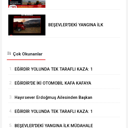
için şahsi öncelikler değil
Isparta’nın öncelikleri önemli
BEŞEVLER'DEKİ YANGINA İLK
MÜDAHALE EĞİRDİR BELEDİYESİ
İTFAİYESİNDEN
Çok Okunanlar
1.
EĞİRDİR YOLUNDA TEK TARAFLI KAZA: 1
YARALI
2.
EĞİRDİR'DE İKİ OTOMOBİL KAFA KAFAYA
ÇARPIŞTI: 4 YARALI
3.
Hayırsever Erdoğmuş Ailesinden Başkan
Mustafa Özer’e Ziyaret: “Eğirdir’e Hayran
4.
EĞİRDİR YOLUNDA TEK TARAFLI KAZA: 1
Kaldık”
YARALI
5.
BEŞEVLER'DEKİ YANGINA İLK MÜDAHALE