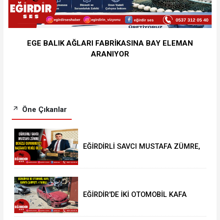
EGE BALIK AĞLARI FABRİKASINA BAY ELEMAN
ARANIYOR
Öne Çıkanlar
EĞİRDİRLİ SAVCI MUSTAFA ZÜMRE,
DENİZLİ CUMHURİYET BAŞSAVCI
VEKİLİ OLDU
EĞİRDİR'DE İKİ OTOMOBİL KAFA
KAFAYA ÇARPIŞTI: 4 YARALI