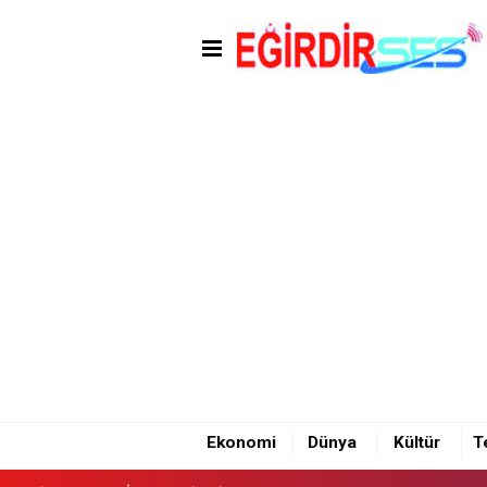
14:40 - EĞİRDİR'DE İKİ OTOM
Ekonomi
Dünya
Kültür
T
14:40 - EĞİRDİR'DE İKİ OTOM