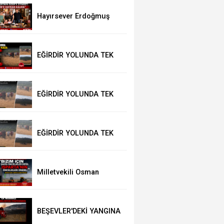
YARALI
Hayırsever Erdoğmuş
Ailesinden Başkan
Mustafa Özer’e Ziyaret:
“Eğirdir’e Hayran Kaldık”
EĞİRDİR YOLUNDA TEK
TARAFLI KAZA: 1 YARALI
EĞİRDİR YOLUNDA TEK
TARAFLI KAZA: 1 YARALI
EĞİRDİR YOLUNDA TEK
TARAFLI KAZA: 1 YARALI
Milletvekili Osman
Zabun: “Bizim için şahsi
öncelikler değil
Isparta’nın öncelikleri
önemli
BEŞEVLER'DEKİ YANGINA
İLK MÜDAHALE EĞİRDİR