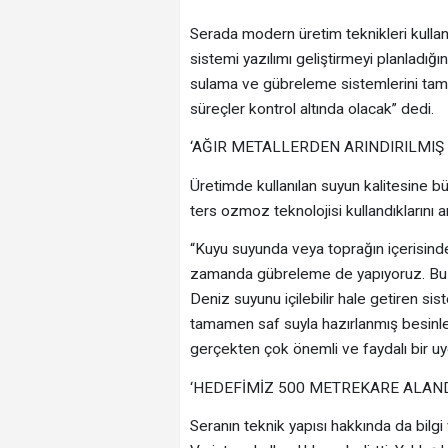
Serada modern üretim teknikleri kulla
sistemi yazılımı geliştirmeyi planladığı
sulama ve gübreleme sistemlerini tam
süreçler kontrol altında olacak” dedi.
‘AĞIR METALLERDEN ARINDIRILMIŞ
Üretimde kullanılan suyun kalitesine b
ters ozmoz teknolojisi kullandıklarını a
“Kuyu suyunda veya toprağın içerisinde
zamanda gübreleme de yapıyoruz. Bu 
Deniz suyunu içilebilir hale getiren sis
tamamen saf suyla hazırlanmış besinleri
gerçekten çok önemli ve faydalı bir u
‘HEDEFİMİZ 500 METREKARE ALANDA
Seranın teknik yapısı hakkında da bilgi 