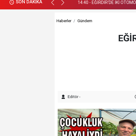
SON DAKİKA
14:40 - EĞİRDİR'DE İKİ OTOM
Haberler
Gündem
EĞİ
Editör -