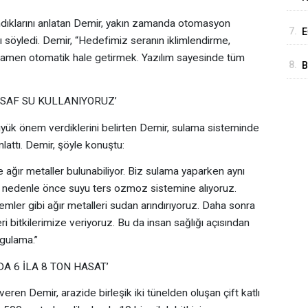
A
B
ndıklarını anlatan Demir, yakın zamanda otomasyon
7.
E
“
nı söyledi. Demir, “Hedefimiz seranın iklimlendirme,
K
amen otomatik hale getirmek. Yazılım sayesinde tüm
8.
B
M
 SAF SU KULLANIYORUZ’
İ
üyük önem verdiklerini belirten Demir, sulama sisteminde
nlattı. Demir, şöyle konuştu:
 ağır metaller bulunabiliyor. Biz sulama yaparken aynı
nedenle önce suyu ters ozmoz sistemine alıyoruz.
temler gibi ağır metalleri sudan arındırıyoruz. Daha sonra
 bitkilerimize veriyoruz. Bu da insan sağlığı açısından
ygulama.”
 6 İLA 8 TON HASAT’
veren Demir, arazide birleşik iki tünelden oluşan çift katlı