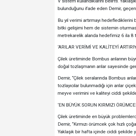
V sistem kullandıklarını belirtti. Yaklaş
bulunduğunu ifade eden Demir, geçen yı
Bu yıl verimi artırmayı hedeflediklerini 
bitki gelişimi hem de sistemin oturmas
metrekarelik alanda hedefimiz 6 ila 8 
‘ARILAR VERİMİ VE KALİTEYİ ARTIRI
Çilek üretiminde Bombus arılarının büy
doğal tozlaşmanın arılar sayesinde ger
Demir, “Çilek seralarında Bombus arıla
tozlayıcılar bulunmadığı için arılar çiç
meyve verimini ve kaliteyi ciddi şekilde
‘EN BÜYÜK SORUN KIRMIZI ÖRÜMCE
Çilek üretiminde en büyük problemlerde
Demir, “Kırmızı örümcek çok hızlı çoğal
Yaklaşık bir hafta içinde ciddi şekilde 