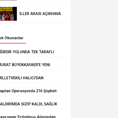
BELEDİYESİ
İTFAİYESİNDEN
İLLER ARASI AÇIKHAVA
TAEKWONDO
ŞAMPİYONASI
EĞİRDİR’DE SONA ERDİ
k Okunanlar
ĞİRDİR YOLUNDA TEK TARAFLI
AZA: 1 YARALI
URAT BÜYÜKKAYAER'E YENİ
ÖREV
İLLETVEKİLİ HALICI'DAN
AYANIŞMA KAMPANYASINA BİR
apılan Operasyonda 216 Şüpheli
AAŞLIK DESTEK
akalandı
ALDIRIMDA SIZIP KALDI, SAĞLIK
KİPLERİ UYANDIRDI: İLK İSTEĞİ
ayırsever Erdoğmuş Ailesinden