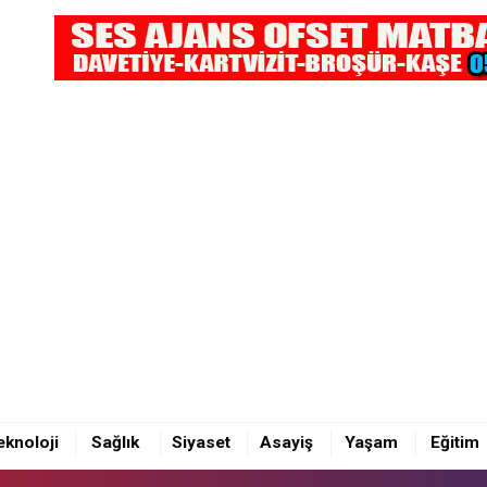
OBİL KAFA KAFAYA ÇARPIŞTI: 4 YARALI
eknoloji
Sağlık
Siyaset
Asayiş
Yaşam
Eğitim
OBİL KAFA KAFAYA ÇARPIŞTI: 4 YARALI