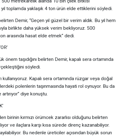
ık 500 metrekarelik alanda 10 bin çilek bitkisi
l toplamda yaklaşık 4 ton ürün elde ettiklerini söyledi.
belirten Demir, “Geçen yıl güzel bir verim aldık. Bu yıl hem
ıyla birlikte daha yüksek verim bekliyoruz. 500
ton arasında hasat elde etmek” dedi.
YOR’
ük önem taşıdığını belirten Demir, kapalı sera ortamında
çekleştiğini söyledi.
rı kullanıyoruz. Kapalı sera ortamında rüzgar veya doğal
eklerdeki polenlerin taşınmasında hayati rol oynuyor. Bu da
 artırıyor” diye konuştu.
K’
n birinin kırmızı örümcek zararlısı olduğunu belirten
ıyor ve ilaçlara karşı kısa sürede direnç kazanabiliyor.
yayılabiliyor. Bu nedenle üreticiler açısından büyük sorun