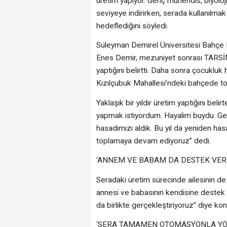
üretim yapıyor. Genç mühendis, biyolo
seviyeye indirirken, serada kullanılma
hedeflediğini söyledi.
Süleyman Demirel Üniversitesi Bahçe
Enes Demir, mezuniyet sonrası TARSİM 
yaptığını belirtti. Daha sonra çocukluk h
Kızılçubuk Mahallesi’ndeki bahçede top
Yaklaşık bir yıldır üretim yaptığını bel
yapmak istiyordum. Hayalim buydu. Geçen
hasadımızı aldık. Bu yıl da yeniden hasa
toplamaya devam ediyoruz” dedi.
‘ANNEM VE BABAM DA DESTEK VER
Seradaki üretim sürecinde ailesinin d
annesi ve babasının kendisine destek ve
da birlikte gerçekleştiriyoruz” diye kon
‘SERA TAMAMEN OTOMASYONLA YÖ