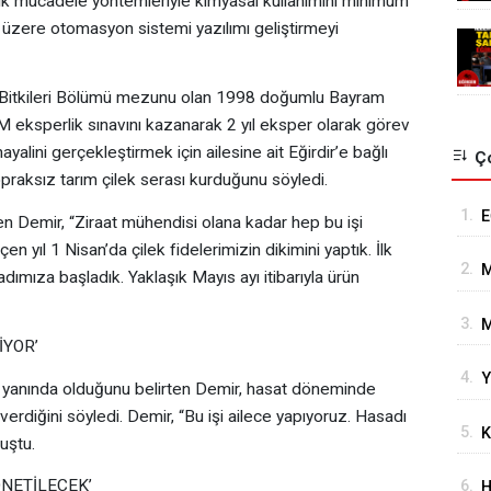
jik mücadele yöntemleriyle kimyasal kullanımını minimum
k üzere otomasyon sistemi yazılımı geliştirmeyi
 Bitkileri Bölümü mezunu olan 1998 doğumlu Bayram
eksperlik sınavını kazanarak 2 yıl eksper olarak görev
ayalini gerçekleştirmek için ailesine ait Eğirdir’e bağlı
Ço
raksız tarım çilek serası kurduğunu söyledi.
1.
E
irten Demir, “Ziraat mühendisi olana kadar hep bu işi
K
 yıl 1 Nisan’da çilek fidelerimizin dikimini yaptık. İlk
2.
M
dımıza başladık. Yaklaşık Mayıs ayı itibarıyla ürün
G
3.
M
İYOR’
D
4.
Y
M
e yanında olduğunu belirten Demir, hasat döneminde
Y
rdiğini söyledi. Demir, “Bu işi ailece yapıyoruz. Hasadı
5.
K
uştu.
E
NETİLECEK’
6.
H