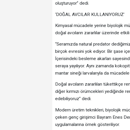
oluşturuyor” dedi.
‘DOĞAL AVCILAR KULLANIYORUZ’
Kimyasal mücadele yerine biyolojik müca
doğal avcıların zararlılar üzerinde etk
“Seramızda natural predator dediğimiz 
birçok evresini yok ediyor. Bir şase iç
İçerisindeki besleme akarları sayesi
seraya yayılıyor. Aynı zamanda kokopit
mantar sineği larvalarıyla da mücadele
Doğal avcıların zararlıları tükettikçe r
diğer kırmızı örümcekleri yediğinde re
edebiliyoruz” dedi.
Modern üretim teknikleri, biyolojik müc
çeken genç girişimci Bayram Enes Demir’
uygulamalarına örnek gösteriliyor.