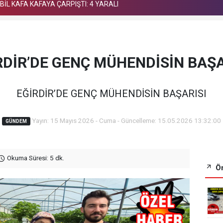
OBİL KAFA KAFAYA ÇARPIŞTI: 4 YARALI
RDİR’DE GENÇ MÜHENDİSİN BAŞA
EĞİRDİR’DE GENÇ MÜHENDİSİN BAŞARISI
Yayın: 15 Mayıs 2026 - Cuma - Güncelleme: 15.05.2026 13:32:00
GÜNDEM
Okuma Süresi: 5 dk.
Ön