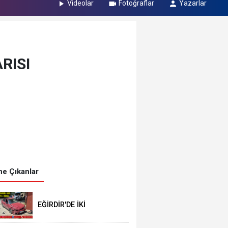
Videolar
Fotoğraflar
Yazarlar
RISI
e Çıkanlar
EĞİRDİR'DE İKİ
OTOMOBİL KAFA
KAFAYA ÇARPIŞTI: 4