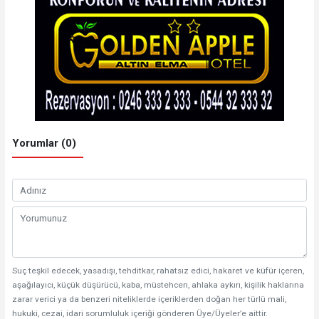
Yorumlar (0)
Suç teşkil edecek, yasadışı, tehditkar, rahatsız edici, hakaret ve küfür içeren,
aşağılayıcı, küçük düşürücü, kaba, müstehcen, ahlaka aykırı, kişilik haklarına
zarar verici ya da benzeri niteliklerde içeriklerden doğan her türlü mali,
hukuki, cezai, idari sorumluluk içeriği gönderen Üye/Üyeler’e aittir.