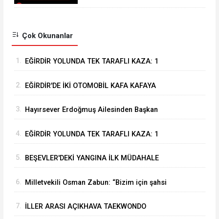
İTFAİYESİNDEN
Çok Okunanlar
1.
EĞİRDİR YOLUNDA TEK TARAFLI KAZA: 1
YARALI
2.
EĞİRDİR'DE İKİ OTOMOBİL KAFA KAFAYA
ÇARPIŞTI: 4 YARALI
3.
Hayırsever Erdoğmuş Ailesinden Başkan
Mustafa Özer’e Ziyaret: “Eğirdir’e Hayran
4.
EĞİRDİR YOLUNDA TEK TARAFLI KAZA: 1
Kaldık”
YARALI
5.
BEŞEVLER'DEKİ YANGINA İLK MÜDAHALE
EĞİRDİR BELEDİYESİ İTFAİYESİNDEN
6.
Milletvekili Osman Zabun: “Bizim için şahsi
öncelikler değil Isparta’nın öncelikleri önemli
7.
İLLER ARASI AÇIKHAVA TAEKWONDO