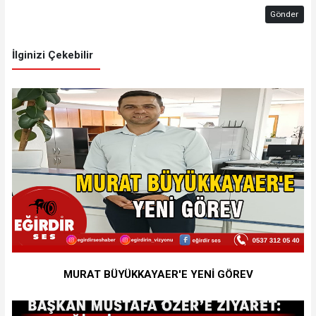
Gönder
İlginizi Çekebilir
MURAT BÜYÜKKAYAER'E YENİ GÖREV