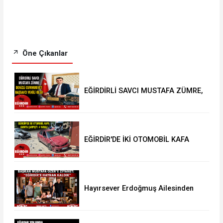
Öne Çıkanlar
EĞİRDİRLİ SAVCI MUSTAFA ZÜMRE,
DENİZLİ CUMHURİYET BAŞSAVCI
VEKİLİ OLDU
EĞİRDİR'DE İKİ OTOMOBİL KAFA
KAFAYA ÇARPIŞTI: 4 YARALI
Hayırsever Erdoğmuş Ailesinden
Başkan Mustafa Özer’e Ziyaret:
“Eğirdir’e Hayran Kaldık”