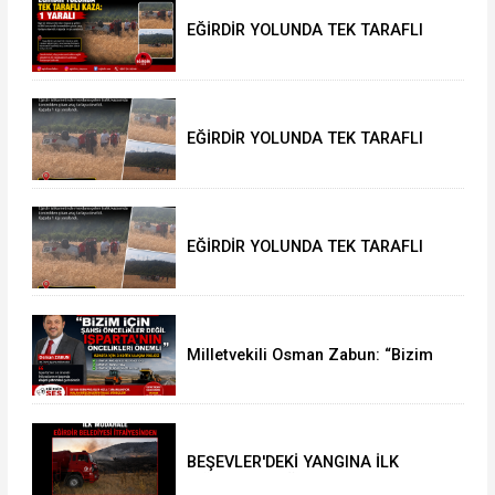
EĞİRDİR YOLUNDA TEK TARAFLI
KAZA: 1 YARALI
EĞİRDİR YOLUNDA TEK TARAFLI
KAZA: 1 YARALI
EĞİRDİR YOLUNDA TEK TARAFLI
KAZA: 1 YARALI
Milletvekili Osman Zabun: “Bizim
için şahsi öncelikler değil
Isparta’nın öncelikleri önemli
BEŞEVLER'DEKİ YANGINA İLK
MÜDAHALE EĞİRDİR BELEDİYESİ