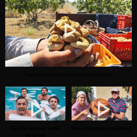
Yeni Sezon Kuru İncir Hasatına Başladık
Bu dolu havuzda kalma
Nohut Mayasının Hazırlanışı
yarışması