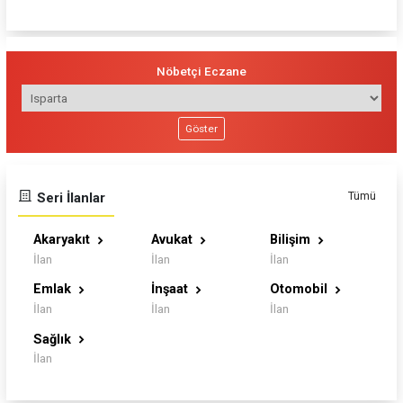
Nöbetçi Eczane
Göster
Tümü
Seri İlanlar
Akaryakıt
Avukat
Bilişim
İlan
İlan
İlan
Emlak
İnşaat
Otomobil
İlan
İlan
İlan
Sağlık
İlan