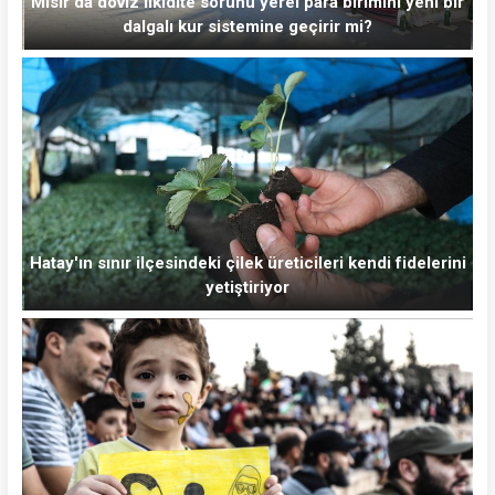
Mısır'da döviz likidite sorunu yerel para birimini yeni bir
dalgalı kur sistemine geçirir mi?
Hatay'ın sınır ilçesindeki çilek üreticileri kendi fidelerini
yetiştiriyor