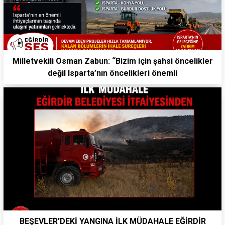
Milletvekili Osman Zabun: “Bizim için şahsi öncelikler
değil Isparta’nın öncelikleri önemli
BEŞEVLER'DEKİ YANGINA İLK MÜDAHALE EĞİRDİR