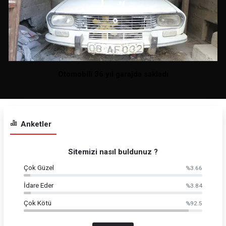
Otomobili 36 yıl garajda sakladı
Anketler
Sitemizi nasıl buldunuz ?
Çok Güzel
%3.66
İdare Eder
%3.84
Çok Kötü
%92.5