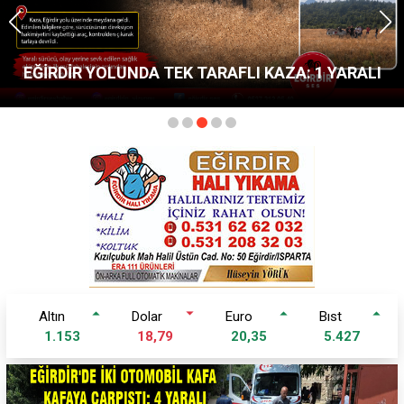
EĞİRDİR YOLUNDA TEK TARAFLI KAZA: 1 YARALI
altin
dolar
euro
bist
1.153
18,79
20,35
5.427