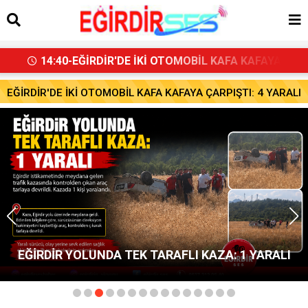
14:40-EĞİRDİR'DE İKİ OTOMOBİL KAFA KAFAYA
EĞİRDİR YOLUNDA TEK TARAFLI KAZA: 1 YARALI