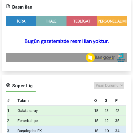
Basın İlan
Süper Lig
#
Takım
O
G
P
1
Galatasaray
18
13
42
2
Fenerbahçe
18
12
38
3
Başakşehir FK
18
10
34