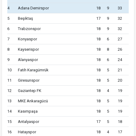
4
Adana Demirspor
18
9
33
5
Beşiktaş
17
9
32
6
Trabzonspor
18
9
32
7
Konyaspor
18
6
27
8
Kayserispor
18
8
26
9
Alanyaspor
18
6
24
10
Fatih Karagümrük
18
5
21
11
Giresunspor
18
5
20
12
Gaziantep FK
18
4
19
13
MKE Ankaragücü
18
5
19
14
Kasımpaşa
18
5
19
15
Antalyaspor
17
5
18
16
Hatayspor
18
4
17