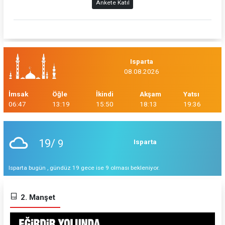
Ankete Katıl
Isparta
08.08.2026
İmsak
Öğle
İkindi
Akşam
Yatsı
06:47
13:19
15:50
18:13
19:36
19/
9
Isparta
Isparta bugün , gündüz 19 gece ise 9 olması bekleniyor.
2. Manşet