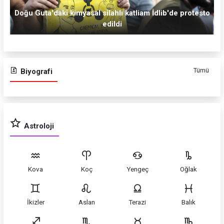
Doğu Guta'daki kimyasal silahlı katliam İdlib'de protesto
edildi
Tümü
Biyografi
Astroloji
Kova
Koç
Yengeç
Oğlak
İkizler
Aslan
Terazi
Balık