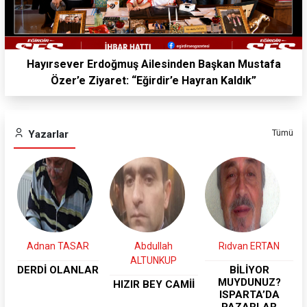
Hayırsever Erdoğmuş Ailesinden Başkan Mustafa
Özer’e Ziyaret: “Eğirdir’e Hayran Kaldık”
Tümü
Yazarlar
Abdullah
Rıdvan ERTAN
Ahmet YETKİN
ALTUNKUP
R
BİLİYOR
Kul hakkı var
MUYDUNUZ?
da,göl hakkı
HIZIR BEY CAMİİ
ISPARTA’DA
yokmu?